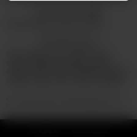
LES AUTRES VILLES DE
NORD
Arras
Dunkerque
Roubaix
Tourcoing
LES PRINCIPALES VILLES
Paris
Marseille
Lyon
Toulouse
Nice
Nantes
Montpellier
Strasbourg
Bordeaux
Rennes
Reims
Toulon
Saint-Étienne
Le Havre
Grenoble
Angers
Dijon
Nîmes
Villeurbanne
Il y a des soirs, à Lille, où la solitude s’installe comme une
brume sur la Grand-Place. On croise des regards, on entend
des rires dans les rues du Vieux-Lille ou du côté de
Wazemmes, mais parfois, tout cela glisse sur moi sans
vraiment m’atteindre. J’ai toujours été curieux des vraies voix,
Confidentialité
Mentions Légales
de celles qui portent la chaleur d’une histoire, d’un accent,