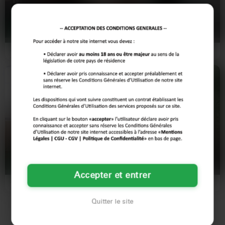
42 ans
53 ans
Lille
Lille
J'ai 42 ans et j'adore le libertinage.
Allez, les mecs, soyons honnêtes
Je suis en couple mais on a envie de
deux minutes. Vous êtes pareils : à
pimenter nos…
peine il fait chaud…
Stéphanie
Céline
42 ans
39 ans
Lille
Lille
Accepter et entrer
Allo ? Moi c'est Stéphanie, 42 ans. À
Les petits viennent de s'endormir, la
la recherche d'un complice pour un
maison est enfin silencieuse à
appel qui…
Lille.Ce soir, au…
Quitter le site