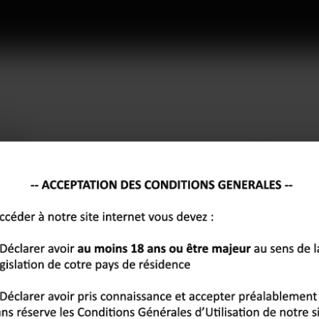
ifiés
l’écran de ton smartphone ? Défilés de profils sans âme, conversations
 rencontrer quelqu’un. Les sites de rencontre sont devenus ton terrai
nges ont un sens. Des profils près de chez toi, des conversations qui
même, un rendez-vous se dessine. Des rencontres simples, naturelles,
nt les échanges. Trois clics et tu passes du mode célibataire au mode s
LES AUTRES VILLES DE
AUDE