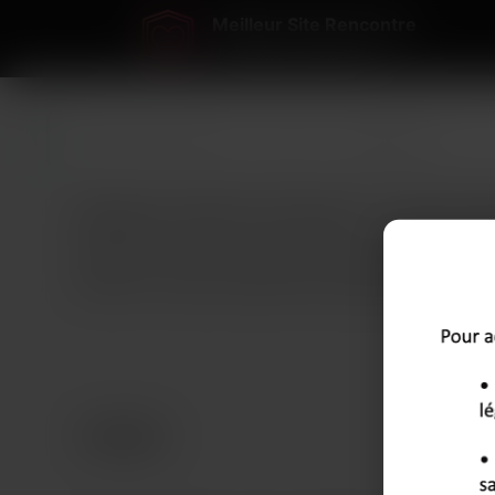
Meilleur Site Rencontre
Un numéro, une rencontre...
Meilleur Site Rencontre
>
Aude
>
Carcassonne
Célibataires vérifiés à Carcassonne — annonces vér
Combien de fois vas-tu laisser tes soirées s’éteindre dans 
sentiment : scroller, scroller encore, sans jamais vraiment
endroit où les célibataires actifs sont réels, où les écha
rapidement. Tu commences à discuter le matin, et le soir 
des profils locaux, un tchat fluide, des mails qui simplifie
Perpignan