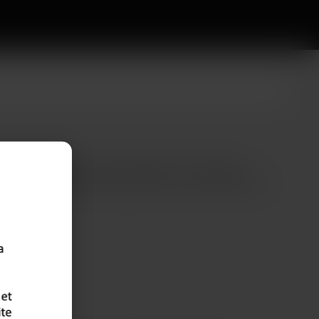
 qui se perdent, espoir qui s’effiloche. Tu connais ce
n de frustration personnelle.Imagine un monde différent. Un
 démarrent vraiment, des numéros qui s’échangent
 sans prise de tête.Le truc qui change tout ? Un site avec
éduction. Pas de blabla, de l’efficacité.